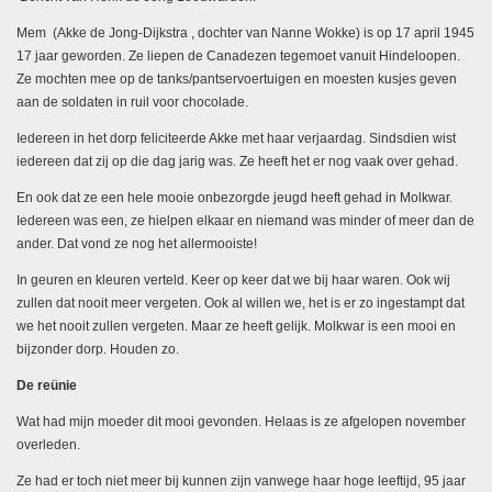
Mem (Akke de Jong-Dijkstra , dochter van Nanne Wokke) is op 17 april 1945
17 jaar geworden. Ze liepen de Canadezen tegemoet vanuit Hindeloopen.
Ze mochten mee op de tanks/pantservoertuigen en moesten kusjes geven
aan de soldaten in ruil voor chocolade.
Iedereen in het dorp feliciteerde Akke met haar verjaardag. Sindsdien wist
iedereen dat zij op die dag jarig was. Ze heeft het er nog vaak over gehad.
En ook dat ze een hele mooie onbezorgde jeugd heeft gehad in Molkwar.
Iedereen was een, ze hielpen elkaar en niemand was minder of meer dan de
ander. Dat vond ze nog het allermooiste!
In geuren en kleuren verteld. Keer op keer dat we bij haar waren. Ook wij
zullen dat nooit meer vergeten. Ook al willen we, het is er zo ingestampt dat
we het nooit zullen vergeten. Maar ze heeft gelijk. Molkwar is een mooi en
bijzonder dorp. Houden zo.
De reünie
Wat had mijn moeder dit mooi gevonden. Helaas is ze afgelopen november
overleden.
Ze had er toch niet meer bij kunnen zijn vanwege haar hoge leeftijd, 95 jaar